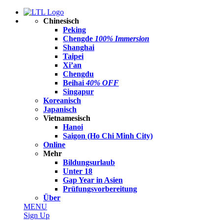
Chinesisch
Peking
Chengde
100% Immersion
Shanghai
Taipei
Xi’an
Chengdu
Beihai
40% OFF
Singapur
Koreanisch
Japanisch
Vietnamesisch
Hanoi
Saigon (Ho Chi Minh City)
Online
Mehr
Bildungsurlaub
Unter 18
Gap Year in Asien
Prüfungsvorbereitung
Über
MENU
Sign Up