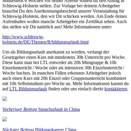
Mindestens 6 Wochen vor deiner Abreise solltest du den Antrag in
Schleswig-Holstein stellen. Zur Vorlage bei deinem Arbeitgeber
brauchst Du den Anerkennungsbescheid unserer Veranstaltung für
Schleswig-Holstein, den wir Dir schicken werden. Am Ende deines
Aufenthaltes wollen manche Arbeitgeber ein Zertifikat sehen. Auch
das stellen wir Dir natürlich aus! Mehr Informationen unter:
http://www.schleswig-
holstein.de/DE/Themen/B/bildungsurlaub.html
Um als Bildungsurlaub anerkannt zu werden, verlangt der
Gesetzgeber einen Kurs mit mindestens 30h Unterricht pro Woche.
Diese kann man bei LTL entweder als 20h Minigruppe & 10h
Einzelunterricht / Woche oder als intensiven 30h Einzelunterricht /
Woche buchen. In manchen Fällen erkennen Arbeitgeber jedoch
auch einen Kurs mit 20h Einzel oder Gruppenunterricht kombiniert
mit 10h Selbststudium pro Woche an. Mehr Informationen kannst du
auf
LTL Bildungsurlaub
finden oder uns einfach direkt
kontaktieren
.
Vorheriger Beitrag
Sprachurlaub in China
Nächster Beitrag
Bildungskarenz China