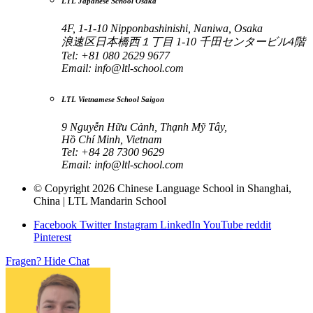
LTL Japanese School Osaka
4F, 1-1-10 Nipponbashinishi, Naniwa, Osaka
浪速区日本橋西１丁目 1-10 千田センタービル4階
Tel: +81 080 2629 9677
Email:
info@ltl-school.com
LTL Vietnamese School Saigon
9 Nguyễn Hữu Cảnh, Thạnh Mỹ Tây,
Hồ Chí Minh, Vietnam
Tel: +84 28 7300 9629
Email:
info@ltl-school.com
© Copyright 2026 Chinese Language School in Shanghai,
China | LTL Mandarin School
Facebook
Twitter
Instagram
LinkedIn
YouTube
reddit
Pinterest
Fragen?
Hide Chat