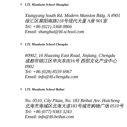
LTL Mandarin School Shanghai
Xiangyang South Rd. Modern Mansion Bldg. A #901
徐汇区襄阳南路218号现代大厦 A座 901室
Tel: +86 (021) 3368 0866
Email:
shanghai@ltl-school.com
LTL Mandarin School Chengdu
#0902, 16 Huaxing East Road, Jinjiang, Chengdu
成都市锦江区华兴东街16号 西部文化产业中心
0902
Tel: +86 (028) 8559 6967
Email:
info@ltl-chengdu.com
LTL Mandarin School Beihai
No. 0510, City Plaza, No. 183 Beihai Ave. Haicheng
北海市海城区北海大道183号城市购物广场 0510号
Tel: +86 (077) 9383 3243
Email:
info@ltl-beihai.com