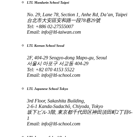
LTL Mandarin School Taipei
No. 29, Lane 78, Section 1, Anhe Rd, Da’an, Taipei
台北市大安區安和路一段78巷29號
Tel: +886 02-27555007
Email:
info@ltl-taiwan.com
LTL Korean School Seoul
2F, 404-29 Seogyo-dong Mapo-gu, Seoul
서울시 마포구 서교동 404-29
Tel: +82 070 4153 5522
Email:
info@ltl-school.com
LTL Japanese School Tokyo
3rd Floor, Sakashita Building,
2-6-1 Kanda-Sudachō, Chiyoda, Tokyo
坂下ビル 3階, 東京都千代田区神田須田町2丁目6-
1
Email:
info@ltl-school.com