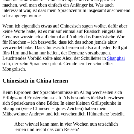
machen, weil man eben einfach ein Anfänger ist. Was auch
interessant war, ist dass mein Sprachzentrum insgesamt anscheinend
sehr angeregt wurde.
Wenn ich eigentlich etwas auf Chinesisch sagen wollte, dafür aber
keine Worte hatte, ist es mir auf einmal auf Russisch eingefallen.
Genauso wusste ich auf einmal auf Anhieb das französische Wort
für Knochen – ich bezweifle, dass ich das schon jemals aktiv
verwendet habe. Das Chinesisch-Lernen ist also auf jeden Fall gut
fürs Hirn und kann nur helfen, der Demenz vorzubeugen.
Leuchtendes Vorbild sollte also Alex, der Schulleiter in
Shanghai
sein, der zehn Sprachen spricht. Gerade lernt er seine elfte:
Mongolisch.
Chinesisch in China lernen
Beim Erproben der Sprachkenntnisse im Alltag wechselten sich
Erfolgs- und Frusterlebnisse ab. Als besonders tückisch erwiesen
sich Speisekarten ohne Bilder. In einer kleinen Grillspelunke in
Shanghai (viele Chinesen = gutes Zeichen) haben mein
Mitbewohner Andrew und ich versehentlich Hühnerherz bestellt.
Aber wieviel kann man in vier Wochen nun tatsächlich
lernen und reicht das zum Reisen?