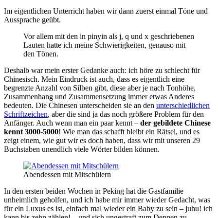
Im eigentlichen Unterricht haben wir dann zuerst einmal Töne und
Aussprache geübt.
Vor allem mit den in pinyin als j, q und x geschriebenen
Lauten hatte ich meine Schwierigkeiten, genauso mit
den Tönen.
Deshalb war mein erster Gedanke auch: ich höre zu schlecht für
Chinesisch. Mein Eindruck ist auch, dass es eigentlich eine
begrenzte Anzahl von Silben gibt, diese aber je nach Tonhöhe,
Zusammenhang und Zusammensetzung immer etwas Anderes
bedeuten. Die Chinesen unterscheiden sie an den
unterschiedlichen
Schriftzeichen
, aber die sind ja das noch größere Problem für den
Anfänger. Auch wenn man ein paar kennt –
der gebildete Chinese
kennt 3000-5000
! Wie man das schafft bleibt ein Rätsel, und es
zeigt einem, wie gut wir es doch haben, dass wir mit unseren 29
Buchstaben unendlich viele Wörter bilden können.
Abendessen mit Mitschülern
In den ersten beiden Wochen in Peking hat die Gastfamilie
unheimlich geholfen, und ich habe mir immer wieder Gedacht, was
für ein Luxus es ist, einfach mal wieder ein Baby zu sein – juhu! ich
kann bis zehn zählen! – und sich ungestraft zum Deppen zu