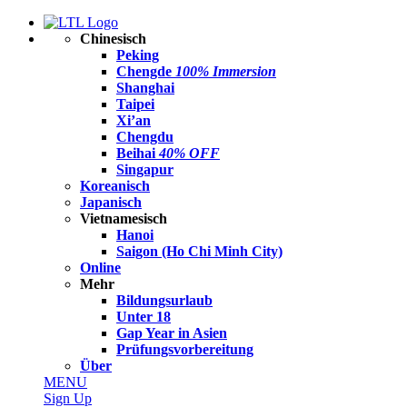
Chinesisch
Peking
Chengde
100% Immersion
Shanghai
Taipei
Xi’an
Chengdu
Beihai
40% OFF
Singapur
Koreanisch
Japanisch
Vietnamesisch
Hanoi
Saigon (Ho Chi Minh City)
Online
Mehr
Bildungsurlaub
Unter 18
Gap Year in Asien
Prüfungsvorbereitung
Über
MENU
Sign Up