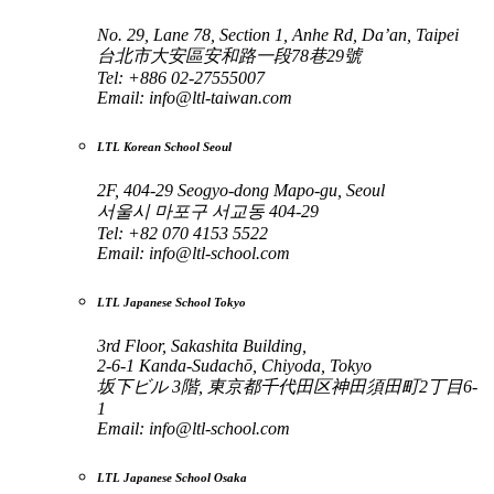
No. 29, Lane 78, Section 1, Anhe Rd, Da’an, Taipei
台北市大安區安和路一段78巷29號
Tel: +886 02-27555007
Email:
info@ltl-taiwan.com
LTL Korean School Seoul
2F, 404-29 Seogyo-dong Mapo-gu, Seoul
서울시 마포구 서교동 404-29
Tel: +82 070 4153 5522
Email:
info@ltl-school.com
LTL Japanese School Tokyo
3rd Floor, Sakashita Building,
2-6-1 Kanda-Sudachō, Chiyoda, Tokyo
坂下ビル 3階, 東京都千代田区神田須田町2丁目6-
1
Email:
info@ltl-school.com
LTL Japanese School Osaka