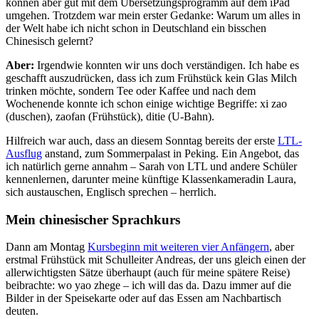
können aber gut mit dem Übersetzungsprogramm auf dem iPad
umgehen. Trotzdem war mein erster Gedanke: Warum um alles in
der Welt habe ich nicht schon in Deutschland ein bisschen
Chinesisch gelernt?
Aber:
Irgendwie konnten wir uns doch verständigen. Ich habe es
geschafft auszudrücken, dass ich zum Frühstück kein Glas Milch
trinken möchte, sondern Tee oder Kaffee und nach dem
Wochenende konnte ich schon einige wichtige Begriffe: xi zao
(duschen), zaofan (Frühstück), ditie (U-Bahn).
Hilfreich war auch, dass an diesem Sonntag bereits der erste
LTL-
Ausflug
anstand, zum Sommerpalast in Peking. Ein Angebot, das
ich natürlich gerne annahm – Sarah von LTL und andere Schüler
kennenlernen, darunter meine künftige Klassenkameradin Laura,
sich austauschen, Englisch sprechen – herrlich.
Mein chinesischer Sprachkurs
Dann am Montag
Kursbeginn mit weiteren vier Anfängern
, aber
erstmal Frühstück mit Schulleiter Andreas, der uns gleich einen der
allerwichtigsten Sätze überhaupt (auch für meine spätere Reise)
beibrachte: wo yao zhege – ich will das da. Dazu immer auf die
Bilder in der Speisekarte oder auf das Essen am Nachbartisch
deuten.