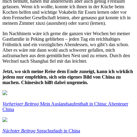
mich bemüht, haben mir andererseits aber auch genug Freiraum
gelassen. Wenn ich wollte, konnte ich ihnen in der Küche beim
Kochen helfen und wichtige Vokabeln für Essen lernen oder vor
dem Fernseher Gesellschaft leisten, aber genauso gut konnte ich in
meinem Zimmer xiuxi (ausruhen) oder xuexi (lernen).
Im Nachhinein wäre ich gerne die ganzen vier Wochen bei meiner
Gastfamilie in Peking geblieben – jeden Tag ein reichhaltiges
Frühstück und ein vorzügliches Abendessen, wo gibt’s das schon.
Aber es wäre mir dann wohl auch schwerer gefallen, mich
aufzumachen aus dem gemütlichen Nest und zu reisen. Durch den
Wechsel nach Shanghai fiel mir das leichter.
Jetzt, wo sich meine Reise dem Ende zuneigt, kann ich wirklich
jedem nur empfehlen, sich sein eigenes Bild von China zu
machen. Chinesisch hilft dabei ungemein.
Vorheriger Beitrag
Mein Auslandsaufenthalt in China: Abenteuer
China
Nächster Beitrag
Sprachurlaub in China