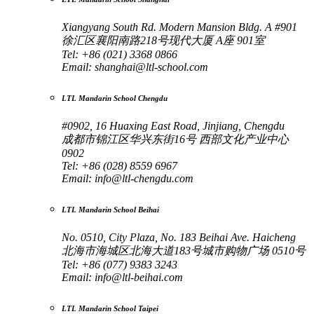
Xiangyang South Rd. Modern Mansion Bldg. A #901
徐汇区襄阳南路218号现代大厦 A座 901室
Tel: +86 (021) 3368 0866
Email:
shanghai@ltl-school.com
LTL Mandarin School Chengdu
#0902, 16 Huaxing East Road, Jinjiang, Chengdu
成都市锦江区华兴东街16号 西部文化产业中心
0902
Tel: +86 (028) 8559 6967
Email:
info@ltl-chengdu.com
LTL Mandarin School Beihai
No. 0510, City Plaza, No. 183 Beihai Ave. Haicheng
北海市海城区北海大道183号城市购物广场 0510号
Tel: +86 (077) 9383 3243
Email:
info@ltl-beihai.com
LTL Mandarin School Taipei