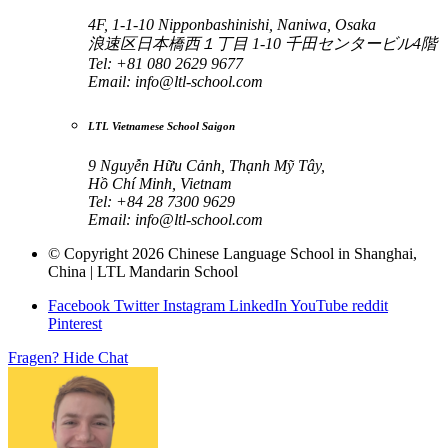
4F, 1-1-10 Nipponbashinishi, Naniwa, Osaka
浪速区日本橋西１丁目 1-10 千田センタービル4階
Tel: +81 080 2629 9677
Email:
info@ltl-school.com
LTL Vietnamese School Saigon
9 Nguyễn Hữu Cảnh, Thạnh Mỹ Tây,
Hồ Chí Minh, Vietnam
Tel: +84 28 7300 9629
Email:
info@ltl-school.com
© Copyright 2026 Chinese Language School in Shanghai,
China | LTL Mandarin School
Facebook
Twitter
Instagram
LinkedIn
YouTube
reddit
Pinterest
Fragen?
Hide Chat