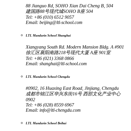
88 Jianguo Rd, SOHO Xian Dai Cheng B, 504
建国路88号现代城SOHO B座 504
Tel: +86 (010) 6512 9057
Email:
beijing@ltl-school.com
LTL Mandarin School Shanghai
Xiangyang South Rd. Modern Mansion Bldg. A #901
徐汇区襄阳南路218号现代大厦 A座 901室
Tel: +86 (021) 3368 0866
Email:
shanghai@ltl-school.com
LTL Mandarin School Chengdu
#0902, 16 Huaxing East Road, Jinjiang, Chengdu
成都市锦江区华兴东街16号 西部文化产业中心
0902
Tel: +86 (028) 8559 6967
Email:
info@ltl-chengdu.com
LTL Mandarin School Beihai