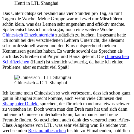
Henri in LTL Shanghai
Das Unterrichtspaket bestand aus vier Stunden pro Tag, an fünf
Tagen die Woche. Meine Gruppe war mit zwei nur Mitschülern
schön klein, was das Lernen sehr angenehm und effektiv machte.
Später entschloss ich mich sogar, noch eine weitere Woche
Chinesisch Einzelunterricht
zusätzlich zu buchen. Insgesamt hatte
ich somit bei drei verschiedenen Lehrern Unterricht, die allesamt
sehr professionell waren und den Kurs entsprechend meinen
Kenntnissen gestaltet haben. Es wurde sowohl das Sprechen als
auch das Schreiben mit Pinyin und Hanzi gelehrt. Die
chinesischen
Schriftzeichen
(Hanzi) ist ziemlich schwierig, da hatte ich einige
Probleme, aber es macht viel Spaß!
Chinesisch – LTL Shanghai
Ich konnte mein Chinesisch so weit verbessern, dass ich schon ganz
gut in Shanghai zurecht komme, auch wenn viele Chinesen den
Shanghaier Dialekt
sprechen, der für mich manchmal etwas schwer
zu verstehen ist. Doch wenn man den Dreh raus hat und sich dann
mit einem Chinesen unterhalten kann, kann man schnell neue
Freunde finden. So geschehen, auch dank des versprochenen After-
Class-Angebotes von LTL, was sehr vielfältig war. Es reichte von
wechselnden
Restaurantbesuchen
bis hin zu Filmabenden, natürlich