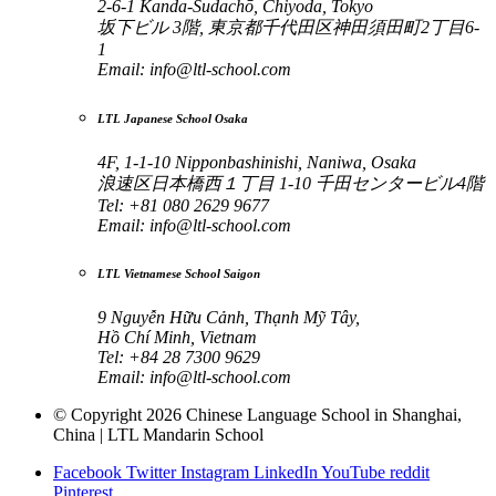
2-6-1 Kanda-Sudachō, Chiyoda, Tokyo
坂下ビル 3階, 東京都千代田区神田須田町2丁目6-
1
Email:
info@ltl-school.com
LTL Japanese School Osaka
4F, 1-1-10 Nipponbashinishi, Naniwa, Osaka
浪速区日本橋西１丁目 1-10 千田センタービル4階
Tel: +81 080 2629 9677
Email:
info@ltl-school.com
LTL Vietnamese School Saigon
9 Nguyễn Hữu Cảnh, Thạnh Mỹ Tây,
Hồ Chí Minh, Vietnam
Tel: +84 28 7300 9629
Email:
info@ltl-school.com
© Copyright 2026 Chinese Language School in Shanghai,
China | LTL Mandarin School
Facebook
Twitter
Instagram
LinkedIn
YouTube
reddit
Pinterest