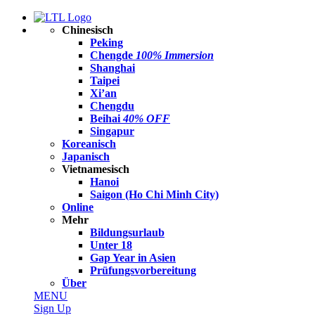
Chinesisch
Peking
Chengde
100% Immersion
Shanghai
Taipei
Xi’an
Chengdu
Beihai
40% OFF
Singapur
Koreanisch
Japanisch
Vietnamesisch
Hanoi
Saigon (Ho Chi Minh City)
Online
Mehr
Bildungsurlaub
Unter 18
Gap Year in Asien
Prüfungsvorbereitung
Über
MENU
Sign Up