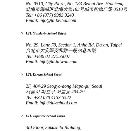
No. 0510, City Plaza, No. 183 Beihai Ave. Haicheng
北海市海城区北海大道183号城市购物广场 0510号
Tel: +86 (077) 9383 3243
Email:
info@ltl-beihai.com
LTL Mandarin School Taipei
No. 29, Lane 78, Section 1, Anhe Rd, Da’an, Taipei
台北市大安區安和路一段78巷29號
Tel: +886 02-27555007
Email:
info@ltl-taiwan.com
LTL Korean School Seoul
2F, 404-29 Seogyo-dong Mapo-gu, Seoul
서울시 마포구 서교동 404-29
Tel: +82 070 4153 5522
Email:
info@ltl-school.com
LTL Japanese School Tokyo
3rd Floor, Sakashita Building,