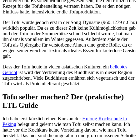
verbreitet hat. Es sollen Mönche gewesen sein, die dem Prinzen das
Rezept für die Tofuherstellung verraten haben. Da er den nötigen
Einfluss hatte, intensivierte er die Tofuproduktion.
Der Tofu wurde jedoch erst in der Song-Dynastie (960-1279 n.Chr.)
wirklich populär. Da es zu dieser Zeit keine Kühlmöglichkeiten gab
und der Tofu in der Sommerhitze schnell schlecht wurde, hat man
ihn damals vor allem im Winter gegessen. Außerdem spielte der
Tofu als Opfergabe für verstorbene Ahnen eine große Rolle, da er
wegen seiner weichen Textur als ideales Essen für kieferlose Geister
galt.
Dass der Tofu heute in vielen asiatischen Kulturen ein
beliebtes
Gericht
ist wird der Verbreitung des Buddhismus in dieser Region
zugeschrieben. Viele Buddhisten ernähren sich vegetarisch und der
Tofu wird als Proteinlieferant geschätzt.
Tofu selber machen? Der (praktische)
LTL Guide
Ich habe erst kürzlich einen Kurs an der
Hutong Kochschule in
Peking
belegt und gelernt wie man Tofu selbst machen kann. Ich
hatte vor die Kochkurs keine Vorstellung davon, wie man Tofu
herstellt. Das hier sind die ungefähren und grob umrissenen Schritte