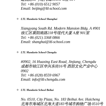
Tel: +86 (010) 6512 9057
Email:
beijing@ltl-school.com
LTL Mandarin School Shanghai
Xiangyang South Rd. Modern Mansion Bldg. A #901
徐汇区襄阳南路218号现代大厦 A座 901室
Tel: +86 (021) 3368 0866
Email:
shanghai@ltl-school.com
LTL Mandarin School Chengdu
#0902, 16 Huaxing East Road, Jinjiang, Chengdu
成都市锦江区华兴东街16号 西部文化产业中心
0902
Tel: +86 (028) 8559 6967
Email:
info@ltl-chengdu.com
LTL Mandarin School Beihai
No. 0510, City Plaza, No. 183 Beihai Ave. Haicheng
北海市海城区北海大道183号城市购物广场 0510号