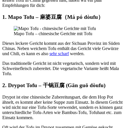
keinen Tofu in China gegessen hast, haben wir ein paar
Empfehlungen für dich:
1.
Mapo Tofu – 麻婆豆腐（
Má pó dòufu
）
Mapo Tofu – chinesische Gerichte mit Tofu
Dieses leckere Gericht kommt aus der Sichuan Provinz im Süden
Chinas. Neben weichem Tofu enthält das Gericht viele Gewürze
und Chili, es kann es also
sehr scharf
werden.
Das traditionelle Gericht ist nicht vegetarisch, sondern wird mit
Schweinefleisch zubereitet. Die vegetarische Variante heißt Mala
Tofu.
2. Drypot Tofu – 干锅豆腐 (
Gān guō dòufu)
Drypot ist eine chinesische Zubereitungsart, die dem Hop Pot
ähnelt, es kommt aber keine Suppe zum Einsatz. In diesem Gericht
wird nicht nur eine Tofu-Sorte verwendet, sondern es können ganz
unterschiedliche Tofu-Arten wie Bambus-Tofu, Tofuhaut etc. zum
Einsatz kommen.
Oft wird der Tofu im Drypot zusammen mit Gemüse gekocht.