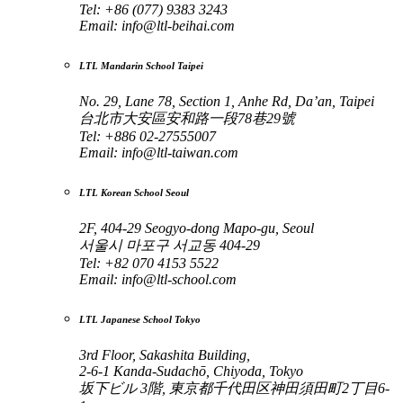
Tel: +86 (077) 9383 3243
Email:
info@ltl-beihai.com
LTL Mandarin School Taipei
No. 29, Lane 78, Section 1, Anhe Rd, Da’an, Taipei
台北市大安區安和路一段78巷29號
Tel: +886 02-27555007
Email:
info@ltl-taiwan.com
LTL Korean School Seoul
2F, 404-29 Seogyo-dong Mapo-gu, Seoul
서울시 마포구 서교동 404-29
Tel: +82 070 4153 5522
Email:
info@ltl-school.com
LTL Japanese School Tokyo
3rd Floor, Sakashita Building,
2-6-1 Kanda-Sudachō, Chiyoda, Tokyo
坂下ビル 3階, 東京都千代田区神田須田町2丁目6-