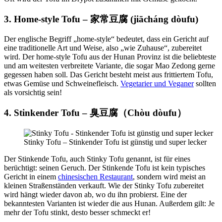
3. Home-style Tofu –
家常豆腐 (
jiācháng dòufu)
Der englische Begriff „home-style“ bedeutet, dass ein Gericht auf
eine traditionelle Art und Weise, also „wie Zuhause“, zubereitet
wird. Der home-style Tofu aus der Hunan Provinz ist die beliebteste
und am weitesten verbreitete Variante, die sogar Mao Zedong gerne
gegessen haben soll. Das Gericht besteht meist aus frittiertem Tofu,
etwas Gemüse und Schweinefleisch.
Vegetarier und Veganer
sollten
als vorsichtig sein!
4. Stinkender Tofu – 臭豆腐（
Chòu dòufu）
Stinky Tofu – Stinkender Tofu ist günstig und super lecker
Der Stinkende Tofu, auch Stinky Tofu genannt, ist für eines
berüchtigt: seinen Geruch. Der Stinkende Tofu ist kein typisches
Gericht in einem
chinesischen Restaurant
, sondern wird meist an
kleinen Straßenständen verkauft. Wie der Stinky Tofu zubereitet
wird hängt wieder davon ab, wo du ihn probierst. Eine der
bekanntesten Varianten ist wieder die aus Hunan. Außerdem gilt: Je
mehr der Tofu stinkt, desto besser schmeckt er!