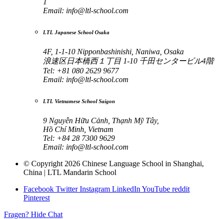
1
Email:
info@ltl-school.com
LTL Japanese School Osaka
4F, 1-1-10 Nipponbashinishi, Naniwa, Osaka
浪速区日本橋西１丁目 1-10 千田センタービル4階
Tel: +81 080 2629 9677
Email:
info@ltl-school.com
LTL Vietnamese School Saigon
9 Nguyễn Hữu Cảnh, Thạnh Mỹ Tây,
Hồ Chí Minh, Vietnam
Tel: +84 28 7300 9629
Email:
info@ltl-school.com
© Copyright 2026 Chinese Language School in Shanghai,
China | LTL Mandarin School
Facebook
Twitter
Instagram
LinkedIn
YouTube
reddit
Pinterest
Fragen?
Hide Chat