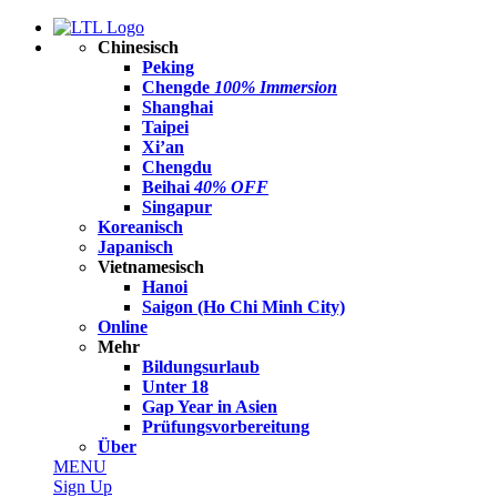
Chinesisch
Peking
Chengde
100% Immersion
Shanghai
Taipei
Xi’an
Chengdu
Beihai
40% OFF
Singapur
Koreanisch
Japanisch
Vietnamesisch
Hanoi
Saigon (Ho Chi Minh City)
Online
Mehr
Bildungsurlaub
Unter 18
Gap Year in Asien
Prüfungsvorbereitung
Über
MENU
Sign Up